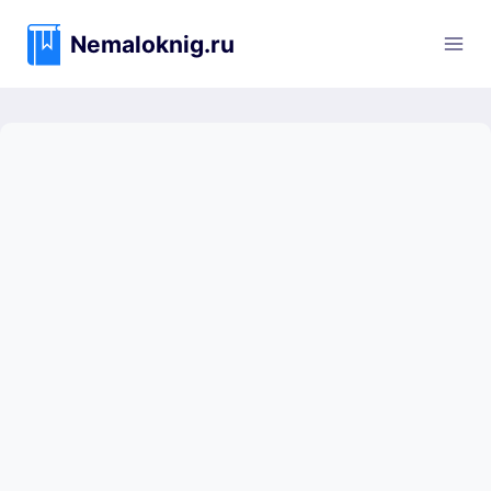
Перейти
к
Nemaloknig.ru
содержимому