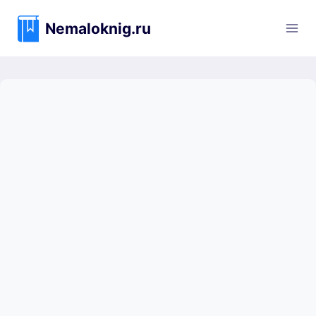
Перейти
к
Nemaloknig.ru
содержимому