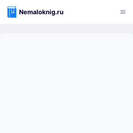
Перейти
к
Nemaloknig.ru
содержимому