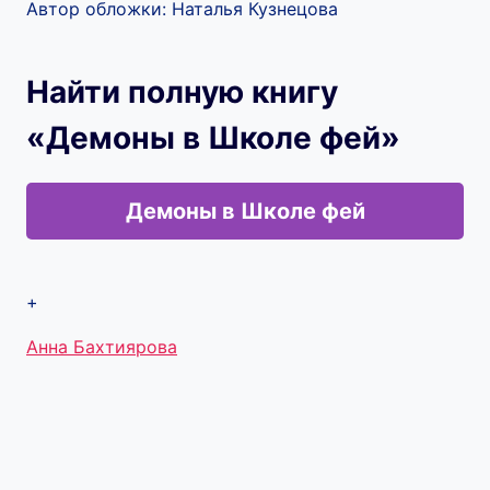
Автор обложки: Наталья Кузнецова
Найти полную книгу
«Демоны в Школе фей»
Демоны в Школе фей
+
Метки
Анна Бахтиярова
записи: