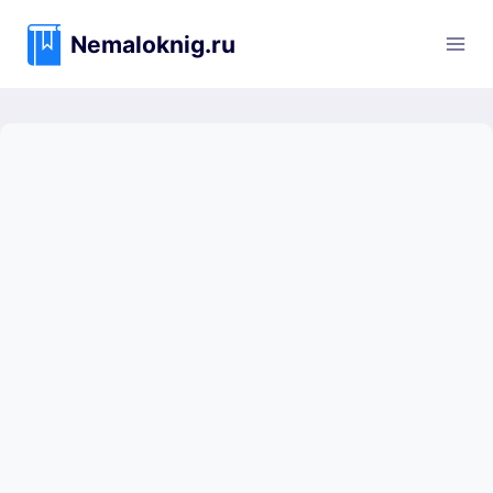
Перейти
к
Nemaloknig.ru
содержимому