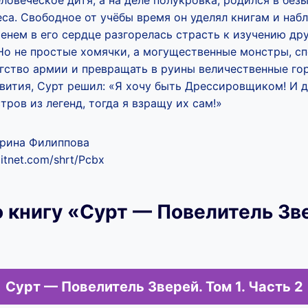
еловеческое дитя, а на деле полукровка, родился в бе
са. Свободное от учёбы время он уделял книгам и наб
нем в его сердце разгорелась страсть к изучению дру
 Но не простые хомячки, а могущественные монстры, с
гство армии и превращать в руины величественные го
вития, Сурт решил: «Я хочу быть Дрессировщиком! И д
тров из легенд, тогда я взращу их сам!»
Арина Филиппова
itnet.com/shrt/Pcbx
 книгу «Сурт — Повелитель Зве
Сурт — Повелитель Зверей. Том 1. Часть 2