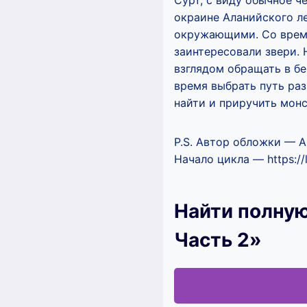
Сурт, с виду обычное ч
окраине Аланийского ле
окружающими. Со време
заинтересовали звери.
взглядом обращать в бе
время выбрать путь раз
найти и приручить монс
P.S. Автор обложки — 
Начало цикла — https://l
Найти полную
Часть 2»