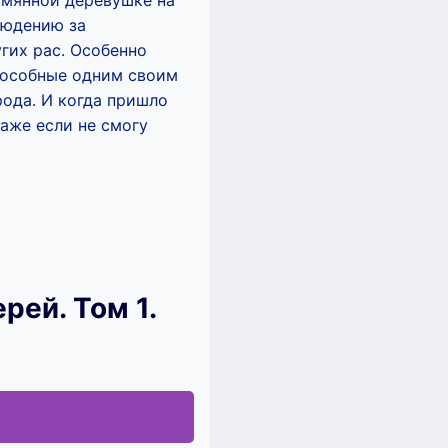
зымянной деревушке на
людению за
гих рас. Особенно
пособные одним своим
рода. И когда пришло
аже если не смогу
рей. Том 1.