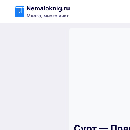
Перейти
Nemaloknig.ru
к
Много, много книг
содержимому
Сурт — Пове