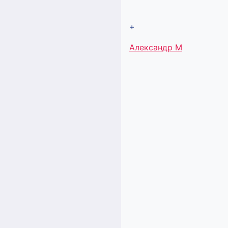
+
Метки
Александр М
записи: