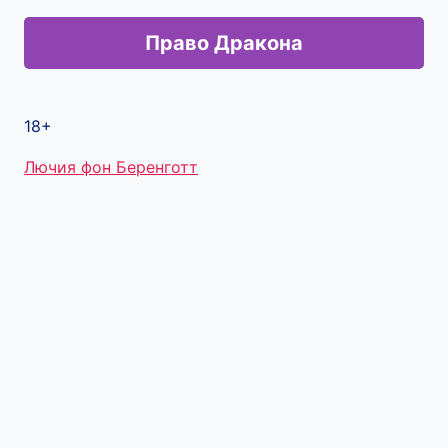
Право Дракона
18+
Метки
Лючия фон Беренготт
записи: