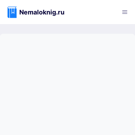
Перейти
к
Nemaloknig.ru
содержимому