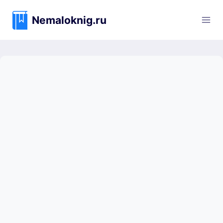
Перейти
к
Nemaloknig.ru
содержимому