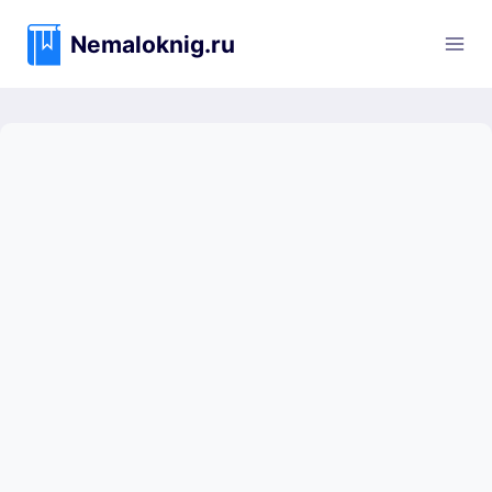
Перейти
к
Nemaloknig.ru
содержимому