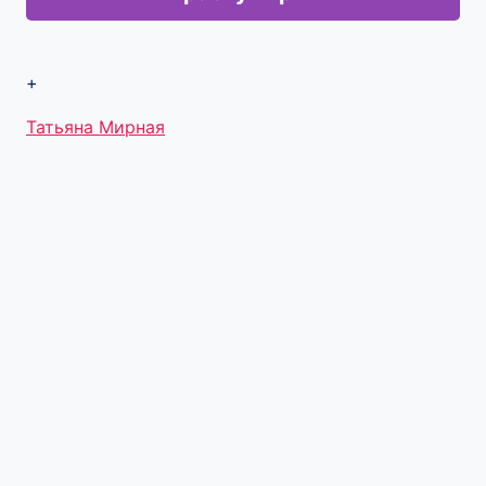
+
Метки
Татьяна Мирная
записи: