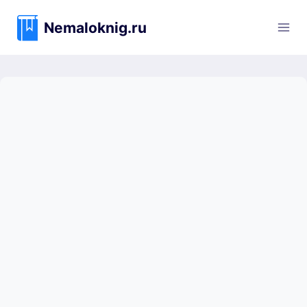
Перейти
к
Nemaloknig.ru
содержимому