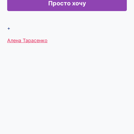
Просто хочу
+
Метки
Алена Тарасенко
записи: