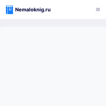
Перейти
к
Nemaloknig.ru
содержимому