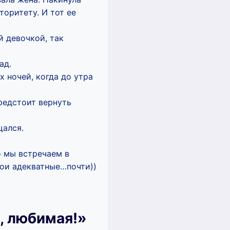
торитету. И тот ее
й девочкой, так
ад.
х ночей, когда до утра
редстоит вернуть
щался.
о мы встречаем в
ои адекватные…почти))
е, любимая!»