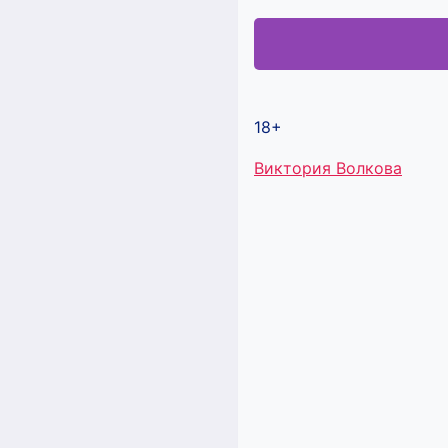
18+
Метки
Виктория Волкова
записи: