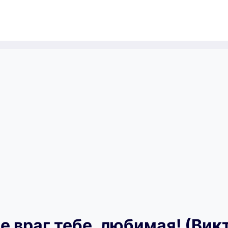
е враг тебе, любимая! (Вик