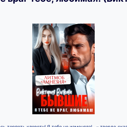
ь терпеть клевету! Я тебе не изменяла! – твердо ска