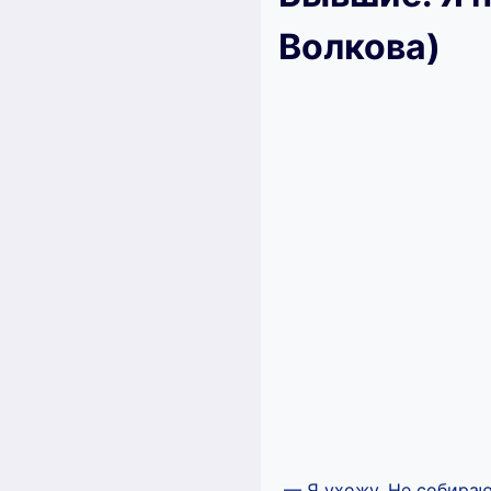
Волкова)
— Я ухожу. Не собираюс