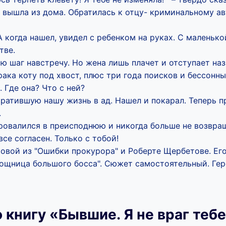
и вышла из дома. Обратилась к отцу- криминальному ав
А когда нашел, увидел с ребенком на руках. С маленько
тве.
аю шаг навстречу. Но жена лишь плачет и отступает наз
рака коту под хвост, плюс три года поисков и бессонны
 Где она? Что с ней?
ратившую нашу жизнь в ад. Нашел и покарал. Теперь п
.
провалился в преисподнюю и никогда больше не возвра
все согласен. Только с тобой!
ковой из "Ошибки прокурора" и Роберте Щербетове. Ег
ощница большого босса". Сюжет самостоятельный. Гер
 книгу «Бывшие. Я не враг теб