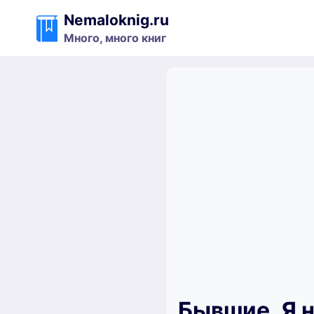
Перейти
Nemaloknig.ru
к
Много, много книг
содержимому
Бывшие. Я н