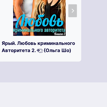
Ярый. Любовь криминального
Я те
Авторитета 2.✧ ҈ ҉ (Ольга Шо)