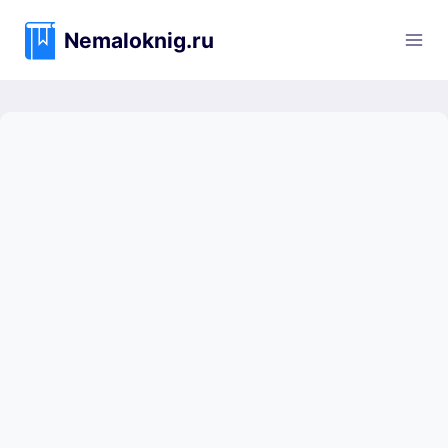
Перейти
к
Nemaloknig.ru
содержимому