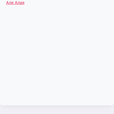
Метки
Аля Алая
записи: