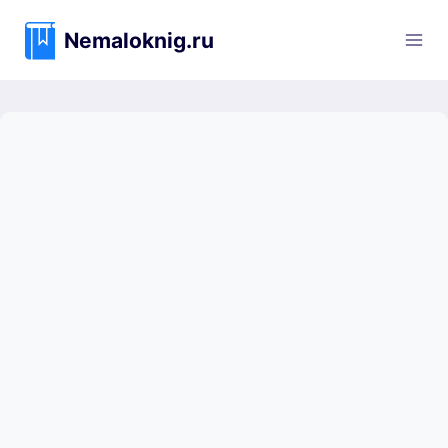
Перейти
к
Nemaloknig.ru
содержимому