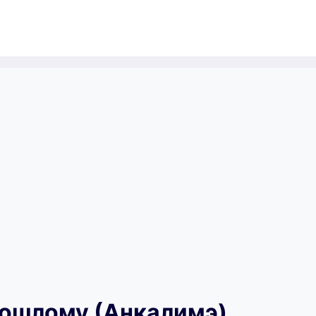
рошлому (Анкалимэ)