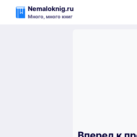
Перейти
Nemaloknig.ru
к
Много, много книг
содержимому
Вперед к п