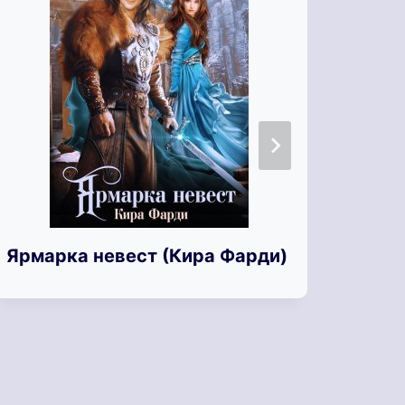
Ярмарка невест (Кира Фарди)
Ярки
Бесп