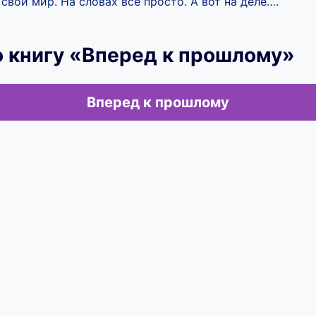
свой мир. На словах все просто. А вот на деле….
 книгу «Вперед к прошлому»
Вперед к прошлому