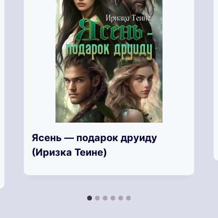
Ясень — подарок друиду
(Иризка Теине)