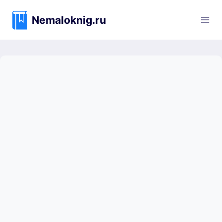
Перейти
к
Nemaloknig.ru
содержимому