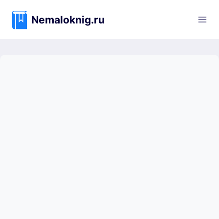
Перейти
к
Nemaloknig.ru
содержимому