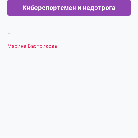
Киберспортсмен и недотрога
+
Метки
Марина Бастрикова
записи: