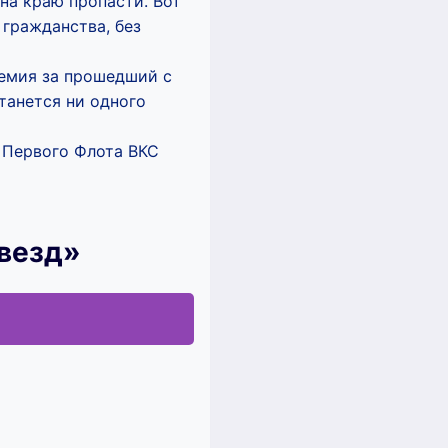
 на краю пропасти. Вот
 гражданства, без
демия за прошедший с
станется ни одного
 Первого Флота ВКС
звезд»