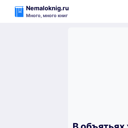
Перейти
Nemaloknig.ru
к
Много, много книг
содержимому
В объятьях