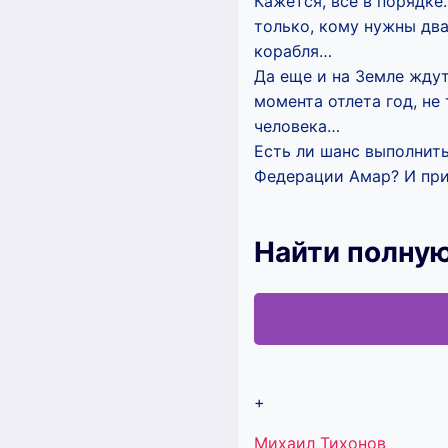
Кажется, все в порядке
только, кому нужны два
корабля…
Да еще и на Земле жду
момента отлета год, не 
человека…
Есть ли шанс выполнит
Федерации Амар? И при
Найти полную
+
Метки
Михаил Тихонов