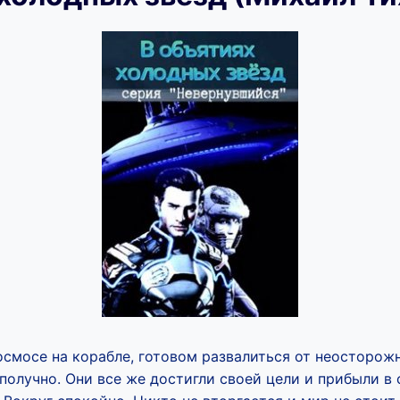
осмосе на корабле, готовом развалиться от неосторожн
получно. Они все же достигли своей цели и прибыли в