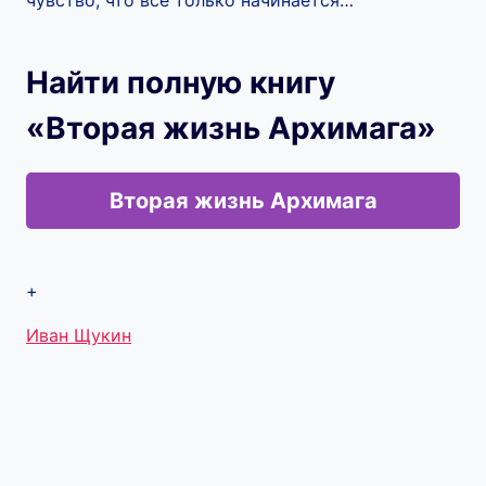
чувство, что всё только начинается…
Найти полную книгу
«Вторая жизнь Архимага»
Вторая жизнь Архимага
+
Метки
Иван Щукин
записи: