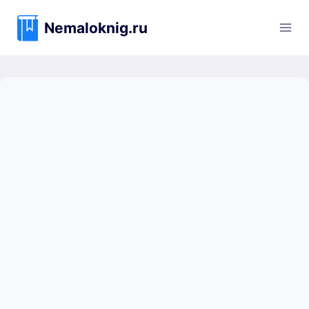
Перейти
к
Nemaloknig.ru
содержимому