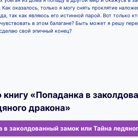
зах убегая из дома я попаду в другой мир и окажусь в 
. Как оказалось, только я могу снять проклятие налож
а, так как являюсь его истинной парой. Вот только кто
учувствовать в этом балагане? Быть может я решу пер
 сделаю свой эпичный конец?
 книгу «Попаданка в заколдов
дяного дракона»
 в заколдованный замок или Тайна ледяно