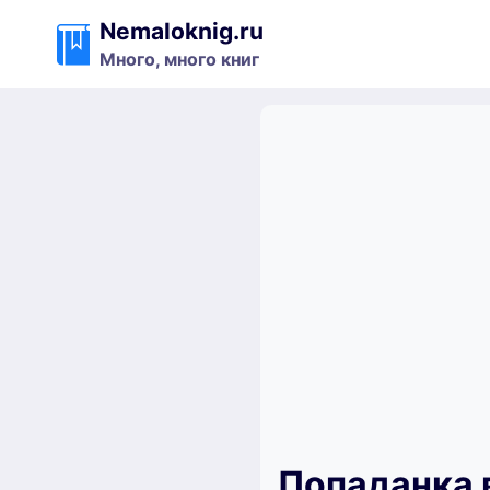
Перейти
Nemaloknig.ru
к
Много, много книг
содержимому
Попаданка 