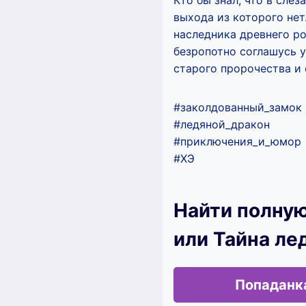
Кто бы знал, что в сле
выхода из которого нет
наследника древнего род
безропотно соглашусь 
старого пророчества и
#заколдованный_замок
#ледяной_дракон
#приключения_и_юмор
#ХЭ
Найти полную
или Тайна ле
Попаданка