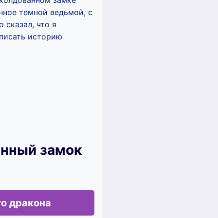
заколдованном замке
енное темной ведьмой, с
 сказал, что я
еписать историю
анный замок
го дракона