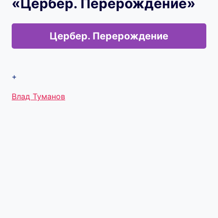
«Цербер. Перерождение»
Цербер. Перерождение
+
Метки
Влад Туманов
записи: