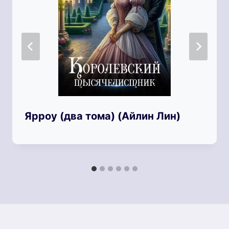
Ярроу (два тома) (Айлин Лин)