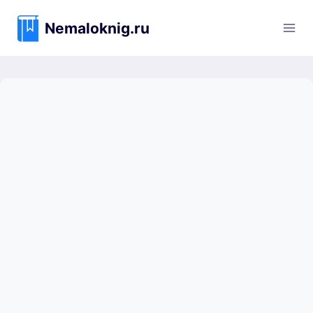
Перейти
к
Nemaloknig.ru
содержимому