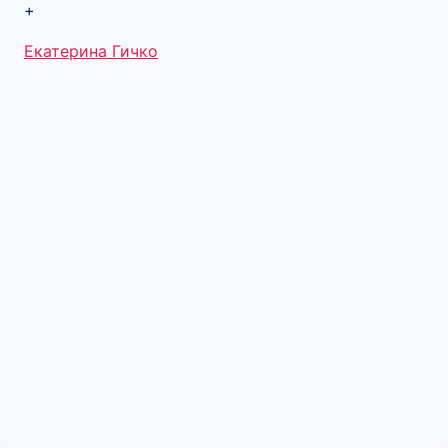
+
Метки
Екатерина Гичко
записи: