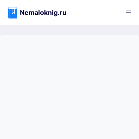
Перейти
к
Nemaloknig.ru
содержимому