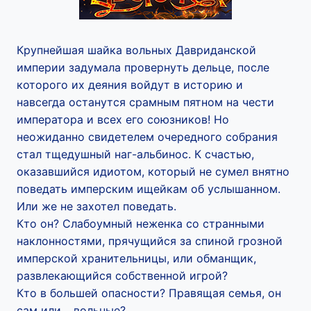
Крупнейшая шайка вольных Давриданской
империи задумала провернуть дельце, после
которого их деяния войдут в историю и
навсегда останутся срамным пятном на чести
императора и всех его союзников! Но
неожиданно свидетелем очередного собрания
стал тщедушный наг-альбинос. К счастью,
оказавшийся идиотом, который не сумел внятно
поведать имперским ищейкам об услышанном.
Или же не захотел поведать.
Кто он? Слабоумный неженка со странными
наклонностями, прячущийся за спиной грозной
имперской хранительницы, или обманщик,
развлекающийся собственной игрой?
Кто в большей опасности? Правящая семья, он
сам или… вольные?