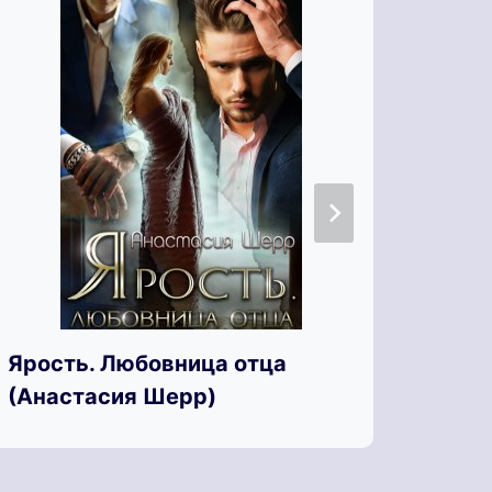
Ярость. Любовница отца
Яра 
(Анастасия Шерр)