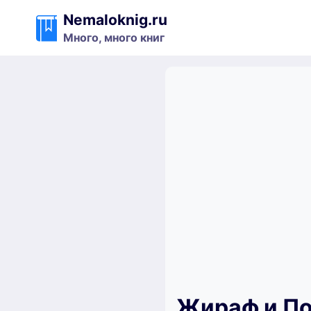
Перейти
Nemaloknig.ru
к
Много, много книг
содержимому
Жираф и По