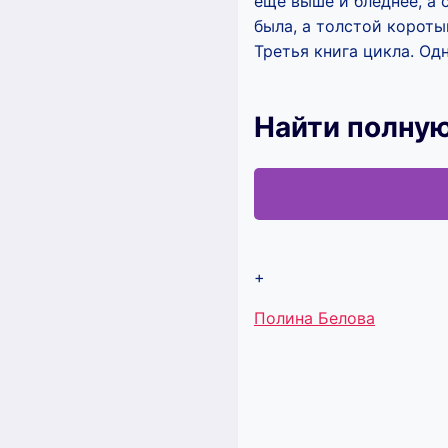
ещё выше и бледнее, а 
была, а толстой короты
Третья книга цикла. Од
Найти полну
+
Метки
Полина Белова
записи: