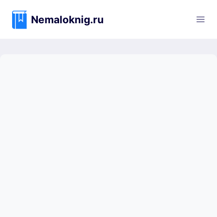
Перейти
к
Nemaloknig.ru
содержимому