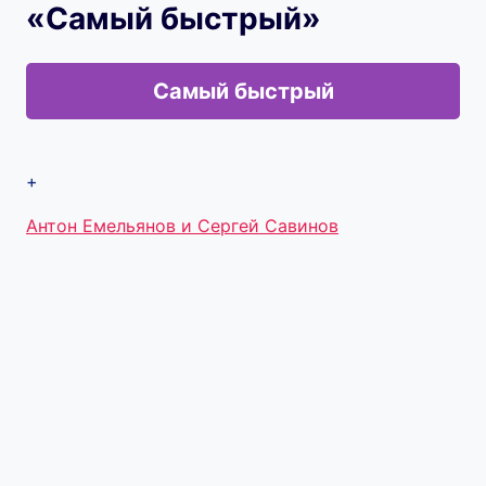
«Самый быстрый»
Самый быстрый
+
Метки
Антон Емельянов и Сергей Савинов
записи: