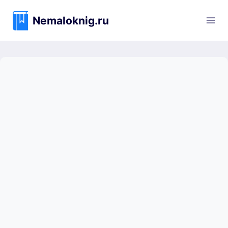
Перейти
к
Nemaloknig.ru
содержимому