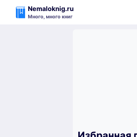
Перейти
Nemaloknig.ru
к
Много, много книг
содержимому
Избранная п