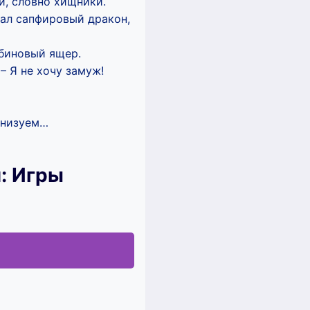
и, словно хищники.
тал сапфировый дракон,
убиновый ящер.
 – Я не хочу замуж!
ганизуем…
: Игры