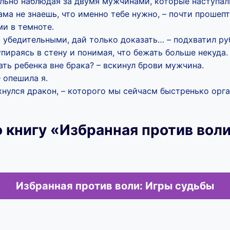
ально наблюдая за двумя мужчинами, которые наступал
ама не знаешь, что именно тебе нужно, – почти прошеп
и в темноте.
 убедительными, дай только доказать… – подхватил р
 упираясь в стену и понимая, что бежать больше некуда.
ать ребенка вне брака? – вскинул брови мужчина.
– опешила я.
мехнулся дракон, – которого мы сейчасм быстренько ор
 книгу «Избранная против воли
Избранная против воли: Игры судьбы