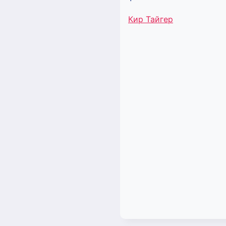
Метки
Кир Тайгер
записи: