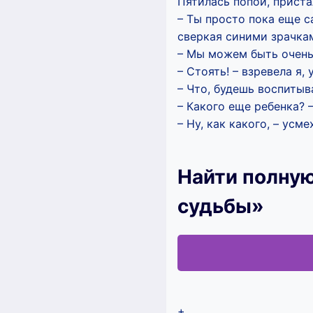
Пятилась попой, прист
– Ты просто пока еще с
сверкая синими зрачкам
– Мы можем быть очень
– Стоять! – взревела я,
– Что, будешь воспитыв
– Какого еще ребенка? 
– Ну, как какого, – ус
Найти полную
судьбы»
+