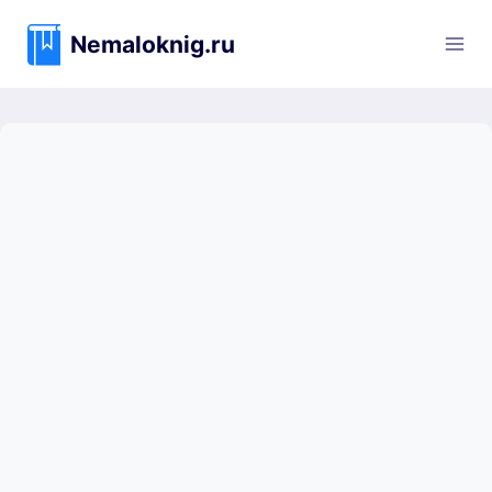
Перейти
к
Nemaloknig.ru
содержимому