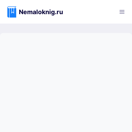
Перейти
к
Nemaloknig.ru
содержимому