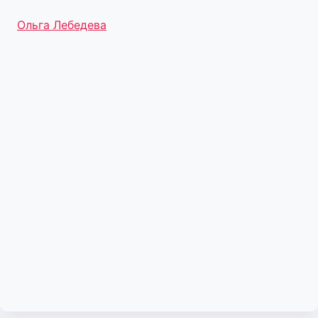
Метки
Ольга Лебедева
записи: