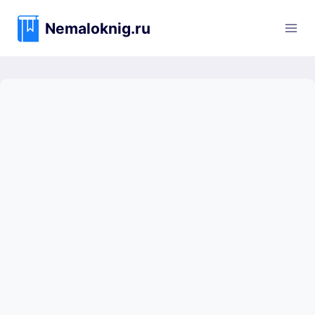
Перейти
к
Nemaloknig.ru
содержимому