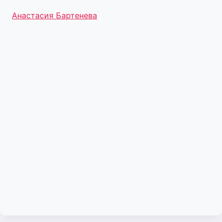
Метки
Анастасия Бартенева
записи: