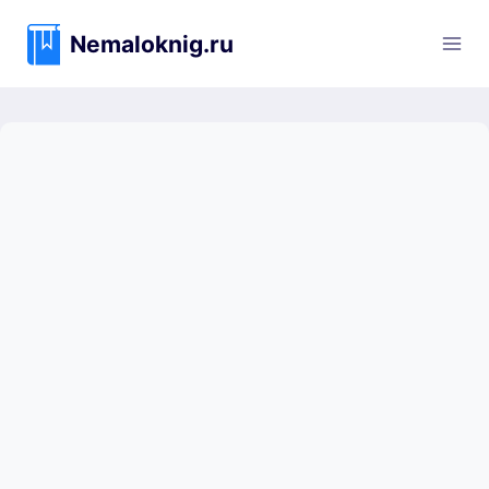
Перейти
к
Nemaloknig.ru
содержимому