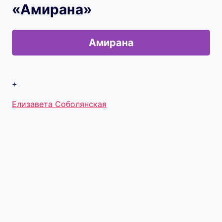
«Амирана»
Амирана
+
Метки
Елизавета Соболянская
записи: