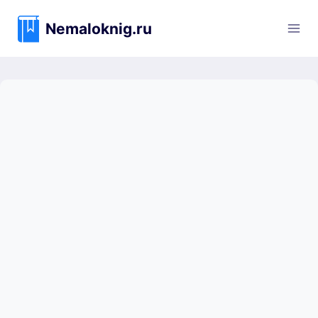
Перейти
к
Nemaloknig.ru
содержимому