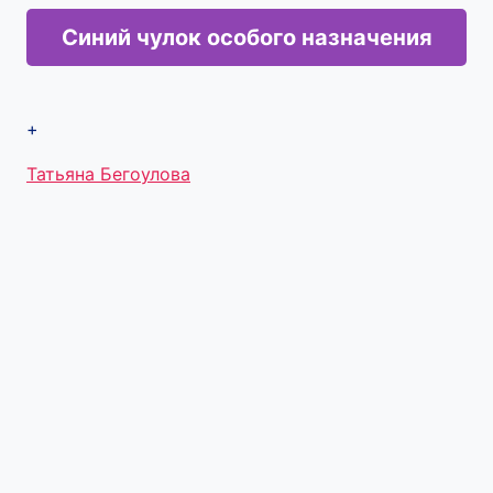
Синий чулок особого назначения
+
Метки
Татьяна Бегоулова
записи: