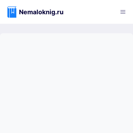
Перейти
к
Nemaloknig.ru
содержимому