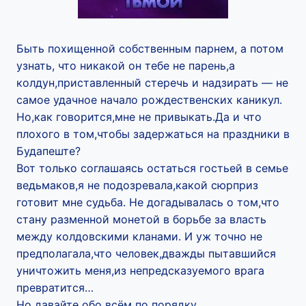
Быть похищенной собственным парнем, а потом
узнать, что никакой он тебе не парень,а
колдун,приставленный стеречь и надзирать — не
самое удачное начало рождественских каникул.
Но,как говорится,мне не привыкать.Да и что
плохого в том,чтобы задержаться на праздники в
Будапеште?
Вот только соглашаясь остаться гостьей в семье
ведьмаков,я не подозревала,какой сюрприз
готовит мне судьба. Не догадывалась о том,что
стану разменной монетой в борьбе за власть
между колдовскими кланами. И уж точно не
предполагала,что человек,дважды пытавшийся
уничтожить меня,из непредсказуемого врага
превратится…
Но давайте обо всём по порядку.