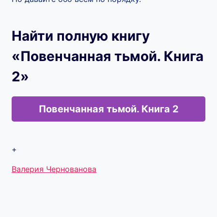
Найти полную книгу
«Повенчанная тьмой. Книга
2»
Повенчанная тьмой. Книга 2
+
Метки
Валерия Чернованова
записи: