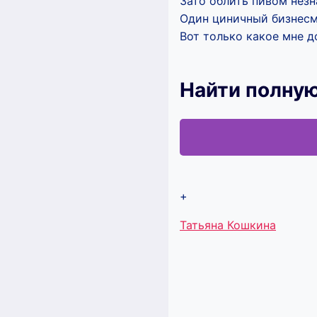
Зато облить пивом незн
Один циничный бизнесм
Вот только какое мне д
Найти полную
+
Метки
Татьяна Кошкина
записи: