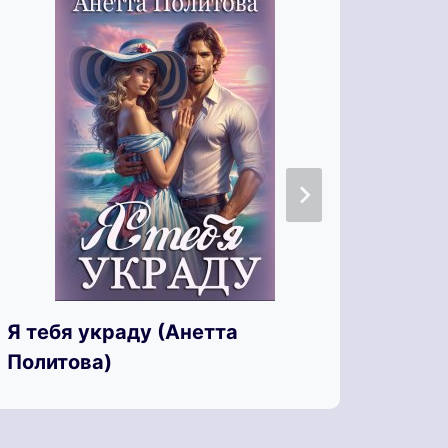
Я те
Я тебя украду (Анетта
Васе
Политова)