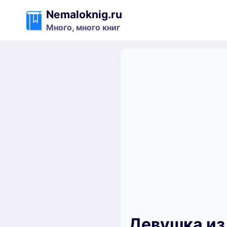
Перейти
Nemaloknig.ru
к
Много, много книг
содержимому
Девушка из