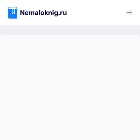
Перейти
к
Nemaloknig.ru
содержимому