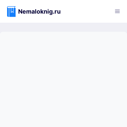
Перейти
к
Nemaloknig.ru
содержимому