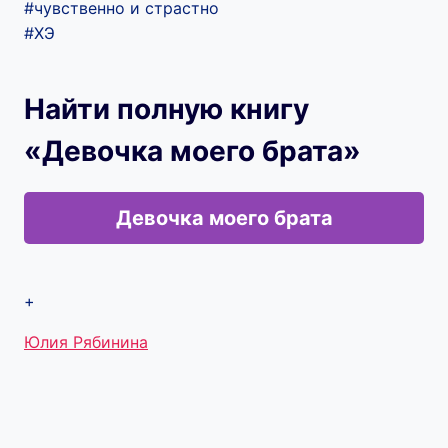
#чувственно и страстно
#ХЭ
Найти полную книгу
«Девочка моего брата»
Девочка моего брата
+
Метки
Юлия Рябинина
записи: