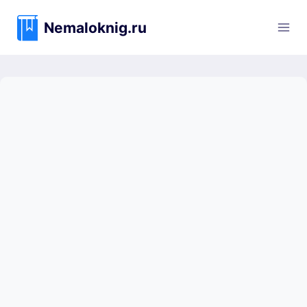
Перейти
к
Nemaloknig.ru
содержимому