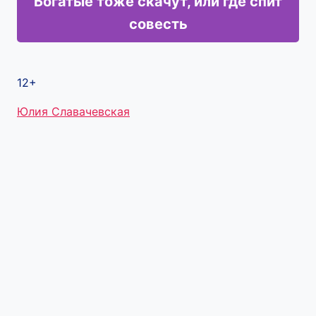
Богатые тоже скачут, или где спит
совесть
12+
Метки
Юлия Славачевская
записи: