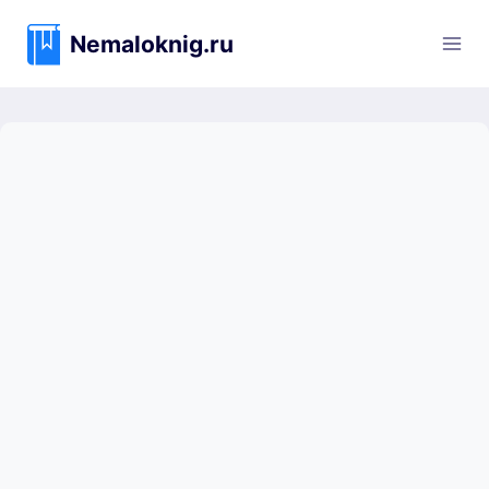
Перейти
к
Nemaloknig.ru
содержимому