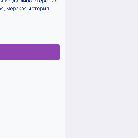
ы когда-либо стереть с
ная, мерзкая история…