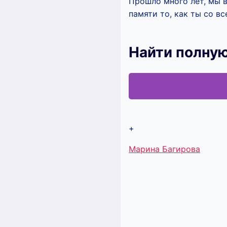
Прошло много лет, мы 
памяти то, как ты со в
Найти полную
+
Метки
Марина Багирова
записи: