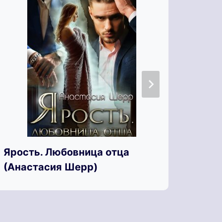
Ярость. Любовница отца
Яра 
(Анастасия Шерр)