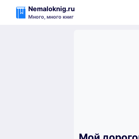
Перейти
Nemaloknig.ru
к
Много, много книг
содержимому
Мой дорого