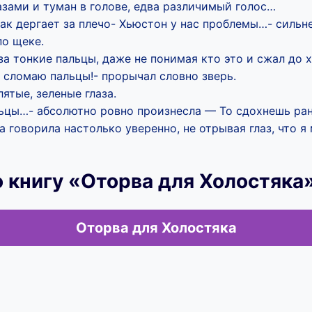
азами и туман в голове, едва различимый голос…
ак дергает за плечо- Хьюстон у нас проблемы…- сильнее
по щеке.
 за тонкие пальцы, даже не понимая кто это и сжал до х
 сломаю пальцы!- прорычал словно зверь.
ятые, зеленые глаза.
льцы…- абсолютно ровно произнесла — То сдохнешь ра
 говорила настолько уверенно, не отрывая глаз, что я
 книгу «Оторва для Холостяка
Оторва для Холостяка