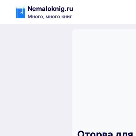
Перейти
Nemaloknig.ru
к
Много, много книг
содержимому
Оторва для