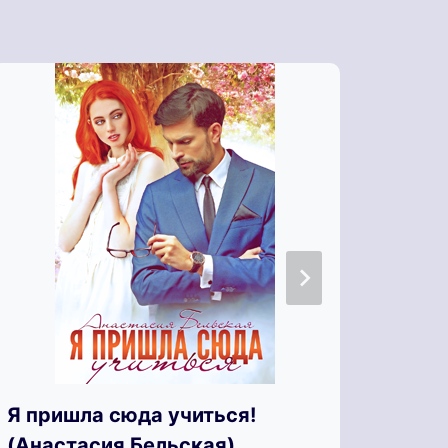
Я по
Я пришла сюда учиться!
Пари
(Анастасия Бельская)