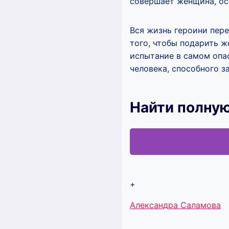
совершает женщина, осо
Вся жизнь героини пере
того, чтобы подарить ж
испытание в самом опас
человека, способного з
Найти полную
+
Метки
Александра Саламова
записи: