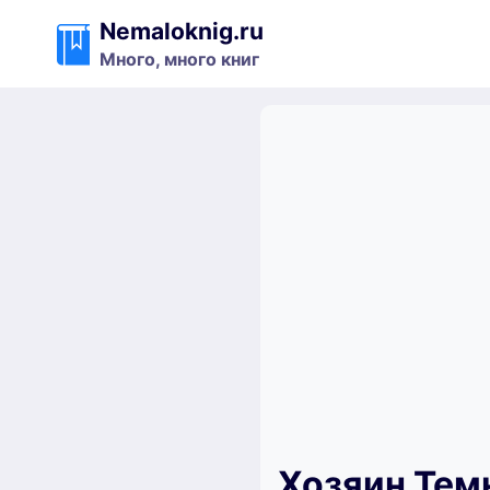
Перейти
Nemaloknig.ru
к
Много, много книг
содержимому
Хозяин Тем