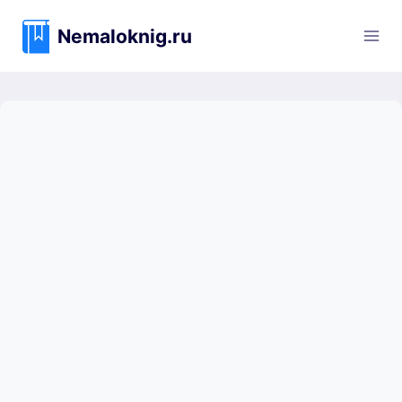
Перейти
к
Nemaloknig.ru
содержимому