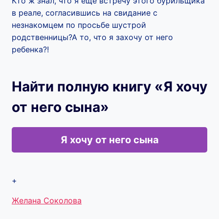
Кто ж знал, что я еще встречу этого бурильщика
в реале, согласившись на свидание с
незнакомцем по просьбе шустрой
родственницы?А то, что я захочу от него
ребенка?!
Найти полную книгу «Я хочу
от него сына»
Я хочу от него сына
+
Метки
Желана Соколова
записи: