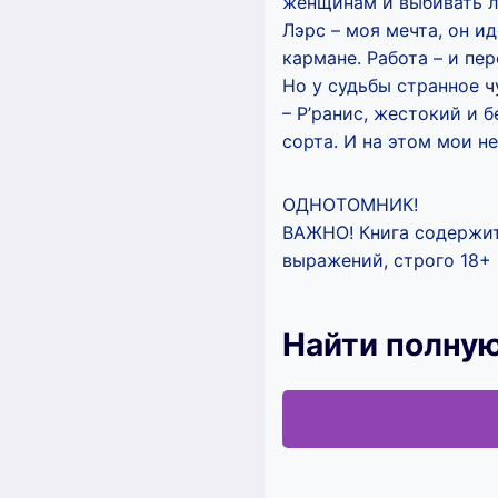
женщинам и выбивать л
Лэрс – моя мечта, он и
кармане. Работа – и пе
Но у судьбы странное ч
– Р’ранис, жестокий и 
сорта. И на этом мои 
ОДНОТОМНИК!
ВАЖНО! Книга содержит
выражений, строго 18+
Найти полную