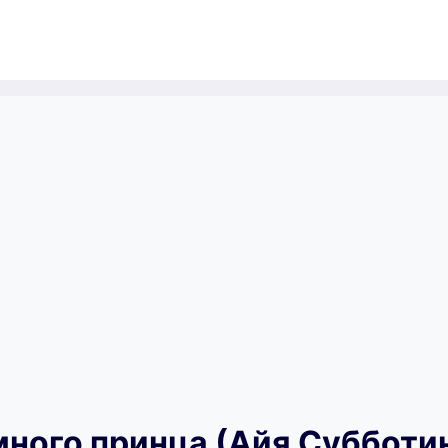
много принца (Айя Субботи