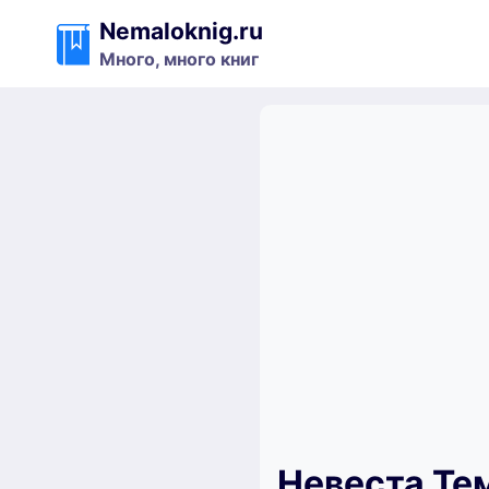
Перейти
Nemaloknig.ru
к
Много, много книг
содержимому
Невеста Те