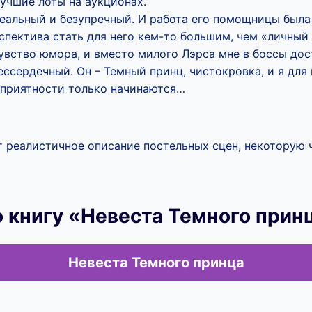
учшие лоты на аукционах.
деальный и безупречный. И работа его помощницы была 
рспектива стать для него кем-то большим, чем «личный
увство юмора, и вместо милого Лэрса мне в боссы дос
бессердечный. Он – Темный принц, чистокровка, и я для 
неприятности только начинаются…
 реалистичное описание постельных сцен, некоторую 
 книгу «Невеста Темного прин
Невеста Темного принца