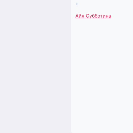
+
Метки
Айя Субботина
записи: