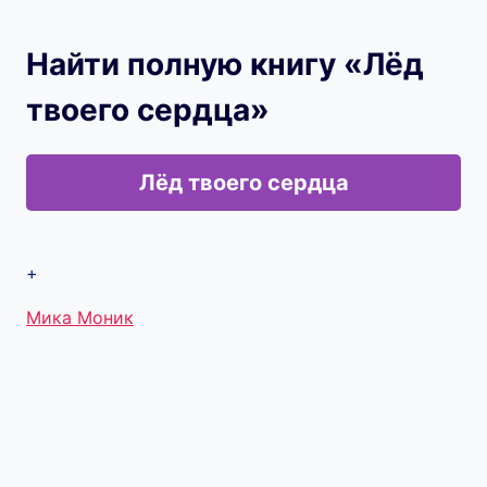
Найти полную книгу «Лёд
твоего сердца»
Лёд твоего сердца
+
Метки
Мика Моник
записи: