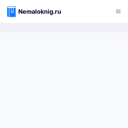
Перейти
к
Nemaloknig.ru
содержимому