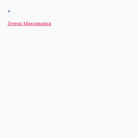
+
Метки
Элена Макнамара
записи: