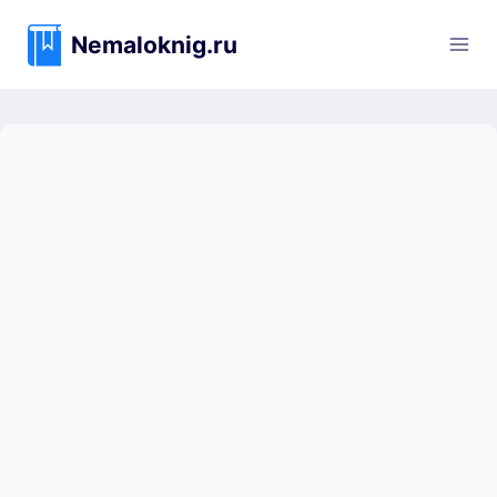
Перейти
к
Nemaloknig.ru
содержимому