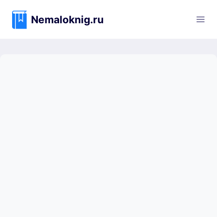
Перейти
к
Nemaloknig.ru
содержимому