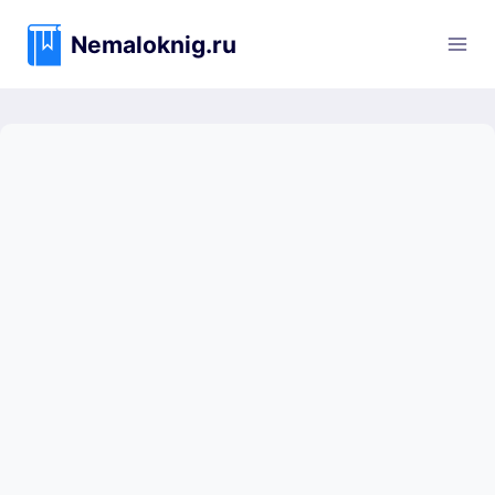
Перейти
к
Nemaloknig.ru
содержимому