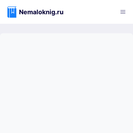
Перейти
к
Nemaloknig.ru
содержимому