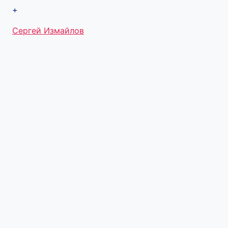
+
Метки
Сергей Измайлов
записи: