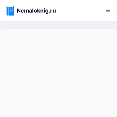
Перейти
к
Nemaloknig.ru
содержимому