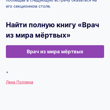
пообещав в следующую встречу оказаться на
его секционном столе.
Найти полную книгу «Врач
из мира мёртвых»
Врач из мира мёртвых
+
Метки
Лена Поллина
записи: