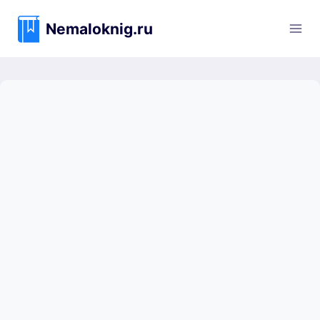
Перейти
к
Nemaloknig.ru
содержимому