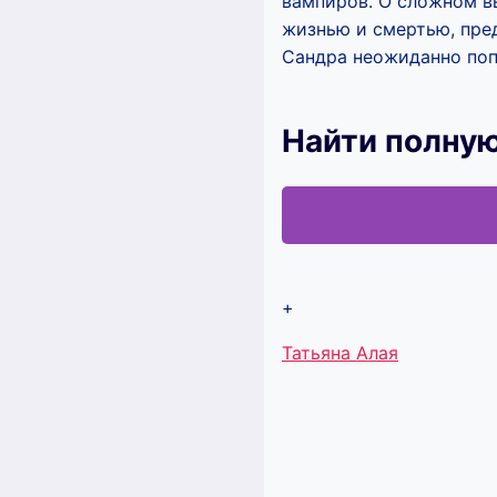
вампиров. О сложном 
жизнью и смертью, пре
Сандра неожиданно поп
Найти полную
+
Метки
Татьяна Алая
записи: