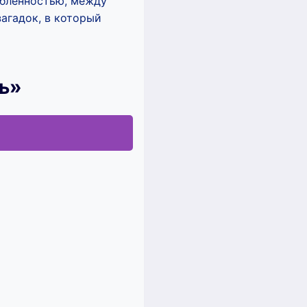
бленностью, между
агадок, в который
ь»