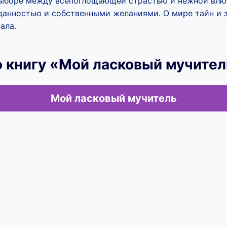
выборе между всепоглощающей страстью и нежной влю
данностью и собственными желаниями. О мире тайн и з
ала.
 книгу «Мой ласковый мучител
Мой ласковый мучитель