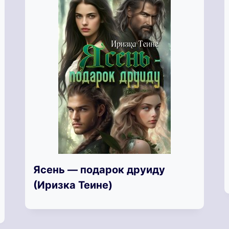
Ясень — подарок друиду
(Иризка Теине)