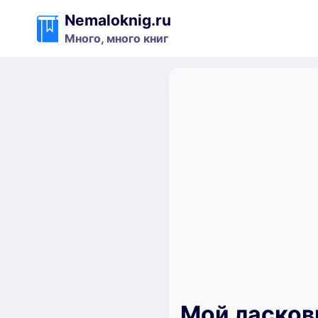
Перейти
Nemaloknig.ru
к
Много, много книг
содержимому
Мой ласков